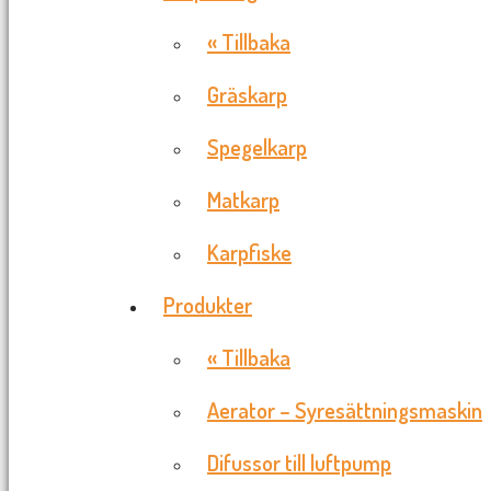
« Tillbaka
Gräskarp
Spegelkarp
Matkarp
Karpfiske
Produkter
« Tillbaka
Aerator – Syresättningsmaskin
Difussor till luftpump