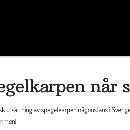
egelkarpen når si
isk utsättning av spegelkarpen någonstans i Sverige
ammen!