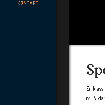
KONTAKT
Sp
En klass
miljö: d