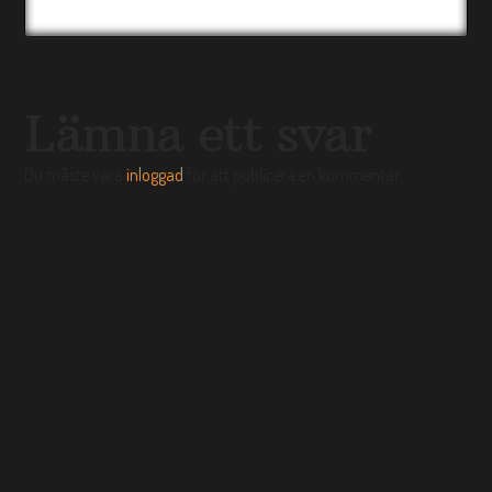
Lämna ett svar
Du måste vara
inloggad
för att publicera en kommentar.