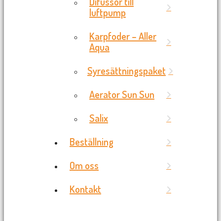
Difussor till
luftpump
Karpfoder – Aller
Aqua
Syresättningspaket
Aerator Sun Sun
Salix
Beställning
Om oss
Kontakt