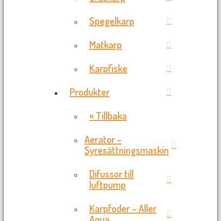
Spegelkarp
Matkarp
Karpfiske
Produkter
« Tillbaka
Aerator –
Syresättningsmaskin
Difussor till
luftpump
Karpfoder – Aller
Aqua