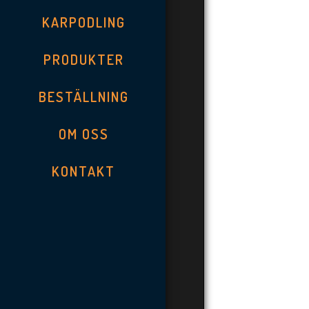
KARPODLING
PRODUKTER
BESTÄLLNING
OM OSS
KONTAKT