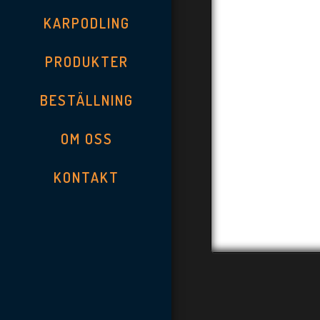
KARPODLING
PRODUKTER
BESTÄLLNING
OM OSS
KONTAKT